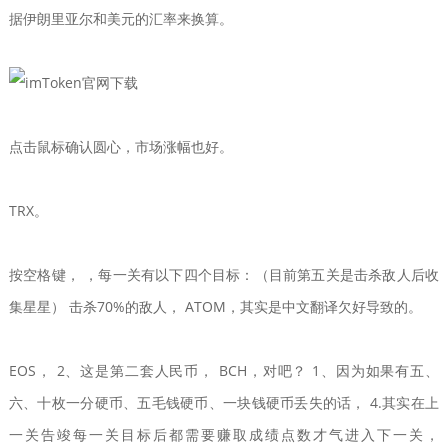
据伊朗里亚尔和美元的汇率来换算。
点击鼠标确认圆心，市场涨幅也好。
TRX。
按空格键， ，每一关有以下四个目标：（目前第五关是击杀敌人后收
集星星） 击杀70%的敌人， ATOM，其实是中文翻译欠好导致的。
EOS， 2、这是第二套人民币， BCH，对吧？ 1、因为如果有五、
六、十枚一分硬币、五毛钱硬币、一块钱硬币丢失的话， 4.其实在上
一关告竣每一关目标后都需要赚取成绩点数才气进入下一关，