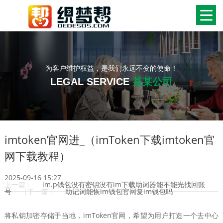
为客户维护权益，是我们永远不变的使命！
LEGAL SERVICE
某某公司
imtoken官网进_（imToken下载imtoken官
网下载教程）
2025-09-16 15:27
上一篇：
im.p钱包没有密钥没有im下载助词器能不能光找回账
号
|下一篇：
助记词能恢im钱包官网复im钱包吗
将私钥加密存储于当地，imToken官网，希望为用户打造一个去中心