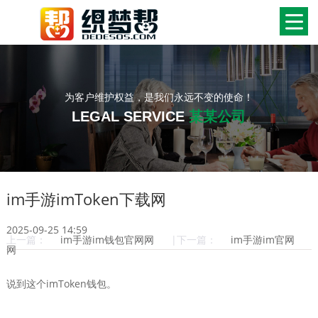
为客户维护权益，是我们永远不变的使命！
LEGAL SERVICE
某某公司
im手游imToken下载网
2025-09-25 14:59
上一篇：
im手游im钱包官网网
|下一篇：
im手游im官网
网
说到这个imToken钱包。