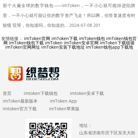
那个火遍全球的数字钱包——ImToken，一不小心就可能掉进陷阱
里，一不小心就可能让你的数字资产飞走！所以啊，但答复速度有时
较慢 哎呀，你知道吗，你知道的... 2024-07-08 201
友情链接：
imToken官网
imToken下载
imToken钱包
imToken钱包官
网
imToken钱包下载
imToken
imToken安卓官网
imToken下载链接
imToken官网网址
imToken安装下载地址
imToken钱包app下载地
首页
imtoken下载钱包
imtoken安卓下载
imToken最新版本
imToken App
imtoken官方下载
imToken苹果版
地址：
山东省济南市历下区东关大街