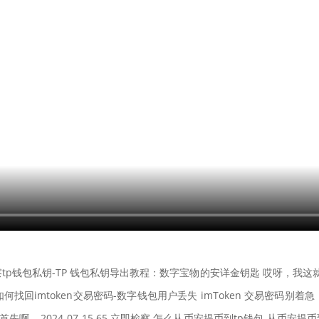
检察 怎么检察tp钱包私钥-TP 钱包私钥导出教程：数字宝物的安详金钥匙 哎呀
3 立即检察 如何找回imtoken交易密码-数字钱包用户丢失 imToken 
... 2024-07-15 65 立即检察 怎么从币安提币到tp钱包-从币安