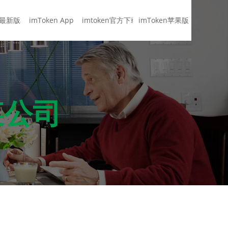
en最新版本
imToken App
imtoken官方下载
imToken苹果版
！
某公司