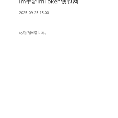
im手游imToken钱包网
2025-09-25 15:00
此刻的网络世界。