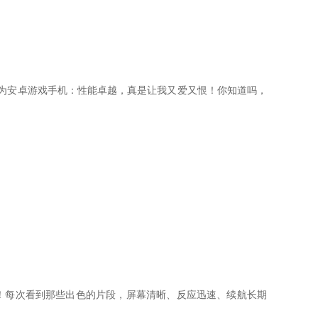
机吗-华为安卓游戏手机：性能卓越，真是让我又爱又恨！你知道吗，
又爱又恨！每次看到那些出色的片段，屏幕清晰、反应迅速、续航长期