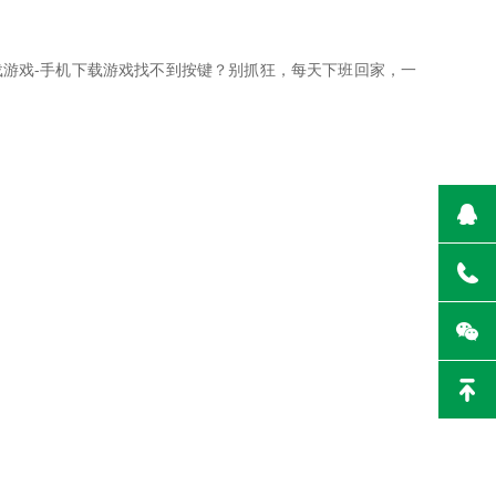
可以下载游戏-手机下载游戏找不到按键？别抓狂，每天下班回家，一