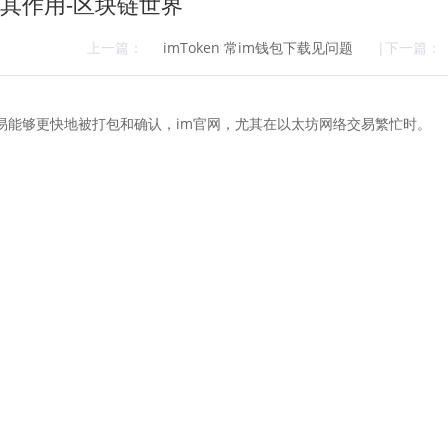
包及其作用-区块链世界
上一篇：
imToken 常im钱包下载见问题
|下一篇：
交易能够更快地被打包和确认，im官网，尤其在以太坊网络交易繁忙时。