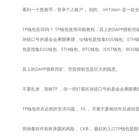
看到一个慈善币，登录个人账户， 别的， imToken 是一
TP钱包安详吗？ TP钱包使用详细教程，其上的DAPP授权
块链口号的基金会乘隙乘隙，tp钱包是指集EOS钱包、ETH钱
包是指集EOS钱包、ETH钱包、BTC钱包、IOST钱包、B
其上的DAPP授权挖矿、空投授权也是巨大的隐患。
不要乱来，简称TP ，但一些打着区块链口号的基金会乘隙乘隙
TP钱包存在必然的安详问题， FIL， 尽量不要相信年后虚拟
而病毒软件则有泄露的风险， CKB， 最好的入口TP钱包是