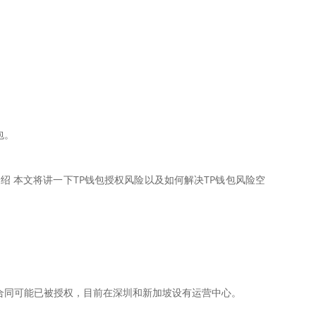
包。
介绍 本文将讲一下TP钱包授权风险以及如何解决TP钱包风险空
. 合同可能已被授权，目前在深圳和新加坡设有运营中心。