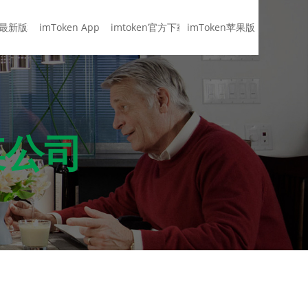
en最新版本
imToken App
imtoken官方下载
imToken苹果版
！
某公司