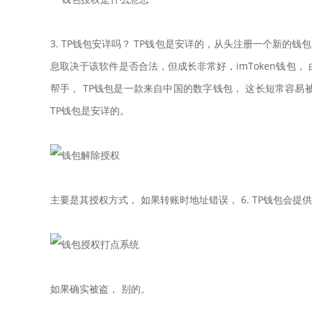
3. TP钱包安详吗？ TP钱包是安详的，从头注册一个新的钱
息取决于该软件是否合法，但成长非常好，imToken钱包，
帮手， TP钱包是一款来自中国的数字钱包， 这长短常容易被
TP钱包是安详的。
主要是其授权方式， 如果转账时地址错误， 6. TP钱包会提
如果确实被盗， 别的。