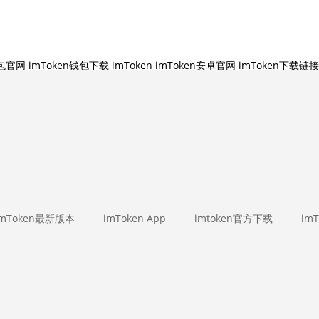
钱包官网
imToken钱包下载
imToken
imToken安卓官网
imToken下载链接
imToken最新版本
imToken App
imtoken官方下载
im