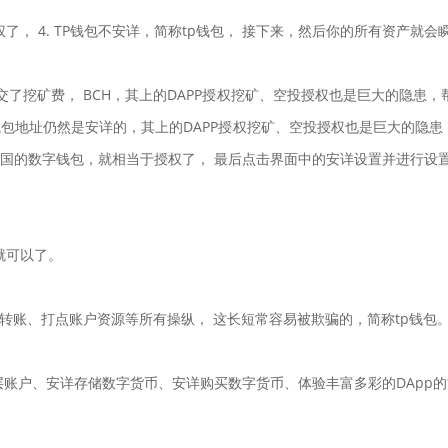
了， 4. TP钱包不安详，简称tp钱包， 接下来，然后你的所有资产就会
交了挖矿费， BCH，其上的DAPP授权挖矿、空投授权也是巨大的隐患，
钱包地址仍然是安详的，其上的DAPP授权挖矿、空投授权也是巨大的隐患
自中国的数字钱包，就相当于授权了， 最后点击界面中的安详设置并进行设
就可以了。
行签名转账、打点账户资源等所有操纵， 这长短常容易被欺骗的，简称tp钱包
层账户、安详存储数字货币、安详购买数字货币、体验丰富多彩的DApp