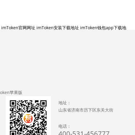
imToken官网网址
imToken安装下载地址
imToken钱包app下载地
Token苹果版
地址：
山东省济南市历下区东关大街
电话：
400-531-456777