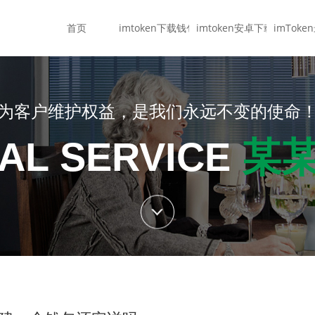
首页
imtoken下载钱包
imtoken安卓下载
imTok
为客户维护权益，是我们永远不变的使命
AL SERVICE
某