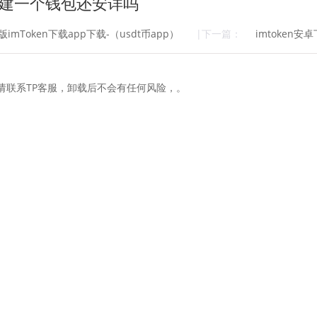
下载建一个钱包还安详吗
imToken下载app下载-（usdt币app）
|下一篇：
imtoken安
请联系TP客服，卸载后不会有任何风险，。