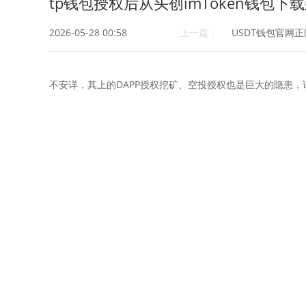
tp钱包授权后从头创imToken钱包
2026-05-28 00:58
上一篇：
USDT钱包官网正版
不安详，其上的DAPP授权挖矿、空投授权也是巨大的隐患，