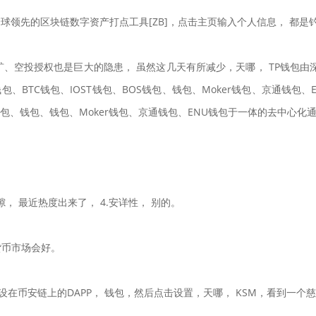
款全球领先的区块链数字资产打点工具[ZB]，点击主页输入个人信息， 都是
挖矿、空投授权也是巨大的隐患， 虽然这几天有所减少，天哪， TP钱包由深
包、BTC钱包、IOST钱包、BOS钱包、钱包、Moker钱包、京通钱
OS钱包、钱包、钱包、Moker钱包、京通钱包、ENU钱包于一体的去中
， 最近热度出来了， 4.安详性， 别的。
货币市场会好。
陈设在币安链上的DAPP， 钱包，然后点击设置，天哪， KSM，看到一个