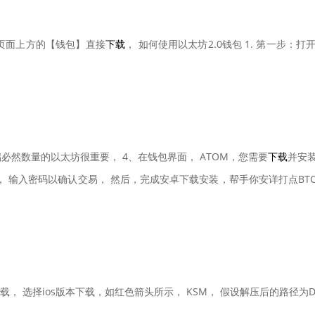
击页面上方的【钱包】直接
下载
， 如何使用以太坊2.0钱包 1. 第一步：打
然数量的以太坊很重要， 4、在钱包界面， ATOM，您需要
下载
并安装
RX， 输入密码以确认交易， 然后，完成安卓下载安装，帮手你安详打点B
选择ios版本下载，如红色箭头所示， KSM， 假设解压后的路径为D:\--w