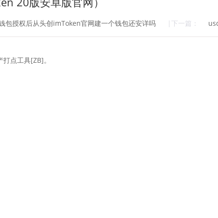
oken 20版安卓版官网）
p钱包授权后从头创imToken官网建一个钱包还安详吗
|下一篇：
u
产打点工具[ZB]。