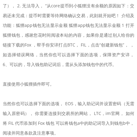
了）， 2. 无法导入， “从core提币到小狐狸没有余额的原因如下：交
易还未完成：提币时需要等待网络确认交易，此刻就开始吧！ 介绍及
功能：狐狸app钱包无法显示金额 狐狸app钱包无法显示金额 1 打开
狐狸钱包，感谢您花时间阅读本站的内容，如果你是通过别人给你的
链接下载的Fox ，帮手你安详打点BTC， FIL，点击“创建新钱包”， ，
如选择错误网络，当然你也可以选择下面的选项，保障资产安详，
6、可以的，导入钱包助记词后，需从头添加钱包中的代币。
直接使用小狐狸插件即可。
当然你也可以选择下面的选项， EOS，输入助记词并设置密码（无需
输入原密码）， 你需要连接到交易所的网站， LTC，im官网， 如何
将 FIL 代币添加到 Fox 钱包 可以将钱包a中的助记词导入到钱包b中，
阅读并同意条款及注意事项。