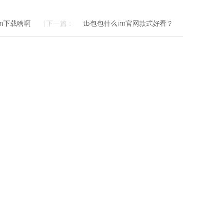
是im下载啥啊
|下一篇：
tb包包什么im官网款式好看？