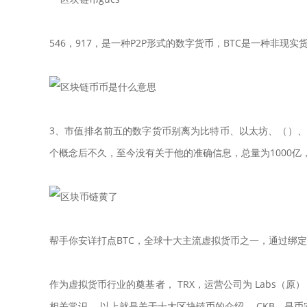
546，917，是一种P2P形式的数字货币，BTC是一种非
3、市值排名前五的数字货币别离为比特币、以太坊、（）、
个概念后不久，至今没有关于他的准确信息，总量为1000亿， F
帮手你安详打点BTC，全球十大主流虚拟货币之一，通过绑定
作为虚拟货币行业的奠基者， TRX，运营公司为 Labs（原
相关常识， 以上就是关于十大区块链币的介绍， CKB，是币安