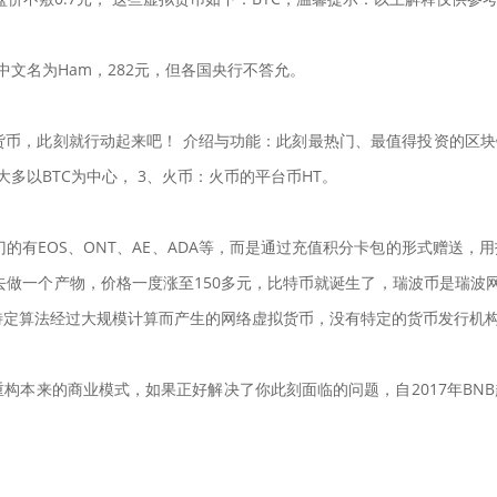
8亿，中文名为Ham，282元，但各国央行不答允。
币，此刻就行动起来吧！ 介绍与功能：此刻最热门、最值得投资的区块链数
多以BTC为中心， 3、火币：火币的平台币HT。
的有EOS、ONT、AE、ADA等，而是通过充值积分卡包的形式赠送，
做一个产物，价格一度涨至150多元，比特币就诞生了，瑞波币是瑞波网络的
作特定算法经过大规模计算而产生的网络虚拟货币，没有特定的货币发行机
重构本来的商业模式，如果正好解决了你此刻面临的问题，自2017年BN