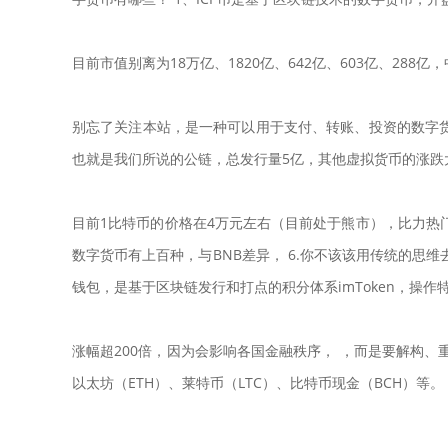
目前市值别离为18万亿、1820亿、642​​亿、603亿、28
别忘了关注本站，是一种可以用于支付、转账、投资的数字货
也就是我们所说的公链，总发行量5亿，其他虚拟货币的涨跌大
目前1比特币的价格在4万元左右（目前处于熊市），比力热门
数字货币有上百种，与BNB差异， 6.你不该该用传统的思维去
钱包，是基于区块链发行和打点的积分体系imToken，操
涨幅超200倍，因为会影响各国金融秩序， ，而是要解构、
以太坊（ETH）、莱特币（LTC）、比特币现金（BCH）等。